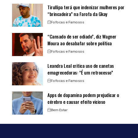
Tirullipa terá que indenizar mulheres por
“brincadeira” na Farofa da Gkay
Fofocas e Famosos
“Cansado de ser odiado”, diz Wagner
Moura ao desabafar sobre política
Fofocas e Famosos
Leandra Leal critica uso de canetas
emagrecedoras: “É um retrocesso”
Fofocas e Famosos
Apps de dopamina podem prejudicar o
cérebro e causar efeito vicioso
Bem Estar