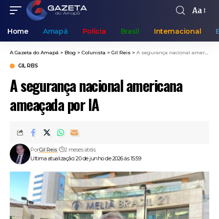
Aa
Home
Amapá
Polícia
Brasil
Internacional
A Gazeta do Amapá
>
Blog
>
Colunista
>
Gil Reis
>
A segurança nacional americana ameaçada por IA
GIL REIS
A segurança nacional americana
ameaçada por IA
Por
Gil Reis
2 meses atrás
Ultima atualização: 20 de junho de 2026 às 15:59