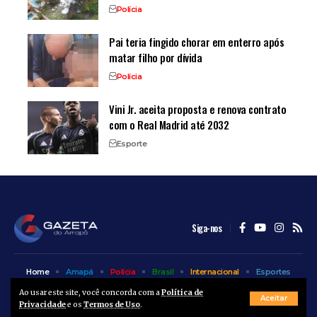
Polícia
Pai teria fingido chorar em enterro após
matar filho por dívida
Polícia
Vini Jr. aceita proposta e renova contrato
com o Real Madrid até 2032
Esporte
Siga-nos
Home
Amapá
Polícia
Brasil
Internacional
Esportes
Bem Estar
Entretenimento
Colunas
Ao usar este site, você concorda com a
Política de
Aceitar
Privacidade
e os
Termos de Uso
.
© A Gazeta do Amapá - 2025. Todos os direitos reservados.