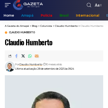
Aa
Home
Amapá
Polícia
Brasil
Internacional
A Gazeta do Amapá
>
Blog
>
Colunista
>
Claudio Humberto
>
Claudio Humberto
CLAUDIO HUMBERTO
Claudio Humberto
Por
Claudio Humberto
10 meses atrás
Ultima atualização: 28 de setembro de 2025 às 09:24