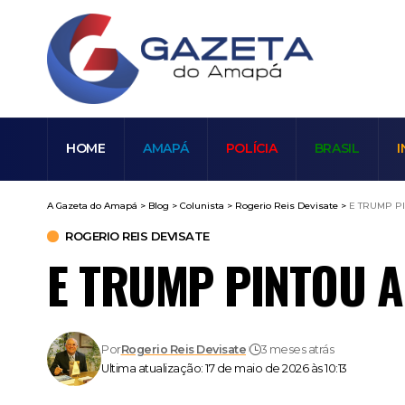
HOME
AMAPÁ
POLÍCIA
BRASIL
I
A Gazeta do Amapá
>
Blog
>
Colunista
>
Rogerio Reis Devisate
>
E TRUMP P
ROGERIO REIS DEVISATE
E TRUMP PINTOU A
Por
Rogerio Reis Devisate
3 meses atrás
Ultima atualização: 17 de maio de 2026 às 10:13