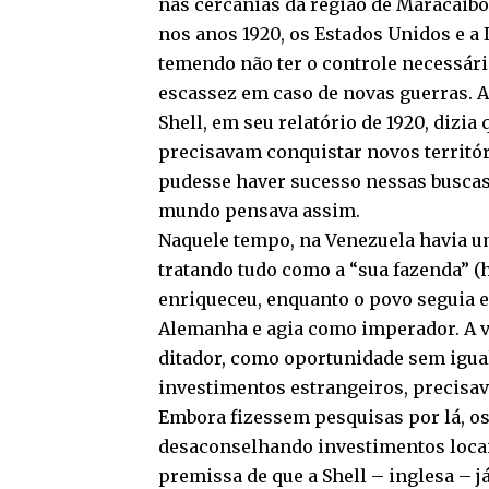
nas cercanias da região de Maracaibo
nos anos 1920, os Estados Unidos e a 
temendo não ter o controle necessári
escassez em caso de novas guerras. A
Shell, em seu relatório de 1920, dizi
precisavam conquistar novos territó
pudesse haver sucesso nessas buscas.
mundo pensava assim.
Naquele tempo, na Venezuela havia um
tratando tudo como a “sua fazenda” 
enriqueceu, enquanto o povo seguia 
Alemanha e agia como imperador. A va
ditador, como oportunidade sem igual
investimentos estrangeiros, precisava
Embora fizessem pesquisas por lá, o
desaconselhando investimentos locai
premissa de que a Shell – inglesa – j