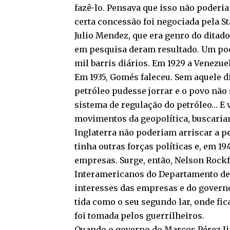
fazê-lo. Pensava que isso não poder
certa concessão foi negociada pela St
Julio Mendez, que era genro do ditado
em pesquisa deram resultado. Um poç
mil barris diários. Em 1929 a Venezue
Em 1935, Gomés faleceu. Sem aquele d
petróleo pudesse jorrar e o povo nã
sistema de regulação do petróleo… E 
movimentos da geopolítica, buscariam
Inglaterra não poderiam arriscar a p
tinha outras forças políticas e, em 
empresas. Surge, então, Nelson Rockf
Interamericanos do Departamento de 
interesses das empresas e do governo
tida como o seu segundo lar, onde fi
foi tomada pelos guerrilheiros.
Quando o governo do Marcos Pérez Jim