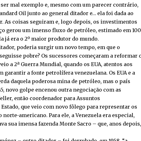
ia ser mal exemplo e, mesmo com um parecer contrário,
andard Oil junto ao general ditador e… ela foi dada ao
r. As coisas seguiram e, logo depois, os investimentos
o gerou um imenso fluxo de petróleo, estimado em 100
la já era o 2º maior produtor do mundo.
itador, poderia surgir um novo tempo, em que o
o seguisse pobre? Os sucessores começaram a reformar 
veio a 2ª Guerra Mundial, quando os EUA, atentos aos
 garantir a fonte petrolífera venezuelana. Os EUA e a
erda daquela poderosa mina de petróleo, mas o país
1945, novo golpe encenou outra negociação com as
eller, então coordenador para Assuntos
Estado, que veio com novo fôlego para representar os
 norte-americano. Para ele, a Venezuela era especial,
cava sua imensa fazenda Monte Sacro – que, anos depois
énez – outro ditador – foi derrubado, em 1958, “a