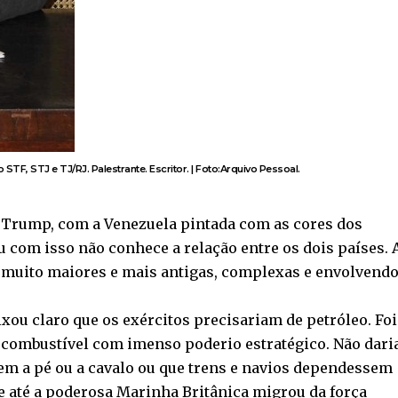
TF, STJ e TJ/RJ. Palestrante. Escritor. | Foto:Arquivo Pessoal.
 Trump, com a Venezuela pintada com as cores dos
com isso não conhece a relação entre os dois países. 
o muito maiores e mais antigas, complexas e envolvend
xou claro que os exércitos precisariam de petróleo. Foi
mo combustível com imenso poderio estratégico. Não dari
em a pé ou a cavalo ou que trens e navios dependessem
 e até a poderosa Marinha Britânica migrou da força