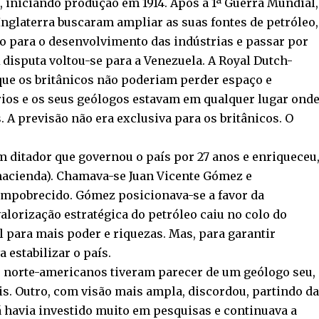
, iniciando produção em 1914. Após a 1ª Guerra Mundial,
Inglaterra buscaram ampliar as suas fontes de petróleo,
o para o desenvolvimento das indústrias e passar por
 disputa voltou-se para a Venezuela. A Royal Dutch-
a que os britânicos não poderiam perder espaço e
rios e os seus geólogos estavam em qualquer lugar ond
 A previsão não era exclusiva para os britânicos. O
 ditador que governou o país por 27 anos e enriqueceu
(hacienda). Chamava-se Juan Vicente Gómez e
empobrecido. Gómez posicionava-se a favor da
lorização estratégica do petróleo caiu no colo do
 para mais poder e riquezas. Mas, para garantir
 estabilizar o país.
s norte-americanos tiveram parecer de um geólogo seu,
s. Outro, com visão mais ampla, discordou, partindo da
á havia investido muito em pesquisas e continuava a