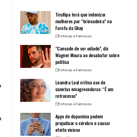
Tirullipa terá que indenizar
mulheres por “brincadeira” na
Farofa da Gkay
Fofocas e Famosos
“Cansado de ser odiado”, diz
Wagner Moura ao desabafar sobre
política
Fofocas e Famosos
Leandra Leal critica uso de
A
canetas emagrecedoras: “É um
o
retrocesso”
Fofocas e Famosos
Apps de dopamina podem
a
prejudicar o cérebro e causar
efeito vicioso