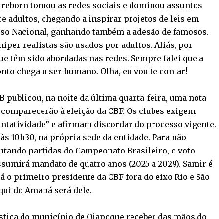
 reborn tomou as redes sociais e dominou assuntos
e adultos, chegando a inspirar projetos de leis em
sso Nacional, ganhando também a adesão de famosos.
iper-realistas são usados por adultos. Aliás, por
ue têm sido abordadas nas redes. Sempre falei que a
nto chega o ser humano. Olha, eu vou te contar!
B publicou, na noite da última quarta-feira, uma nota
 comparecerão à eleição da CBF. Os clubes exigem
ntatividade” e afirmam discordar do processo vigente.
às 10h30, na própria sede da entidade. Para não
putando partidas do Campeonato Brasileiro, o voto
sumirá mandato de quatro anos (2025 a 2029). Samir é
á o primeiro presidente da CBF fora do eixo Rio e São
qui do Amapá será dele.
lística do município de Oiapoque receber das mãos do