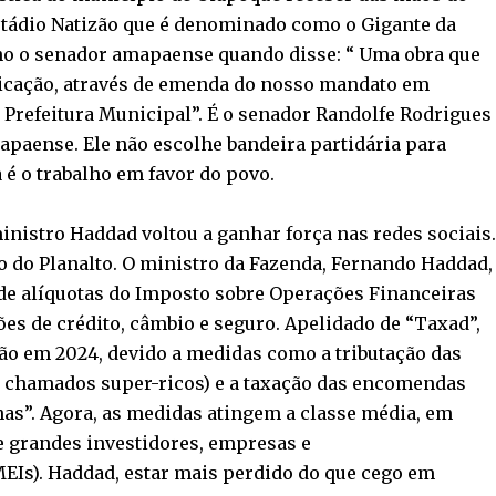
stádio Natizão que é denominado como o Gigante da
lho o senador amapaense quando disse: “ Uma obra que
icação, através de emenda do nosso mandato em
 Prefeitura Municipal”. É o senador Randolfe Rodrigues
paense. Ele não escolhe bandeira partidária para
 é o trabalho em favor do povo.
inistro Haddad voltou a ganhar força nas redes sociais.
 do Planalto. O ministro da Fazenda, Fernando Haddad,
 de alíquotas do Imposto sobre Operações Financeiras
ções de crédito, câmbio e seguro. Apelidado de “Taxad”,
ão em 2024, devido a medidas como a tributação das
os chamados super-ricos) e a taxação das encomendas
has”. Agora, as medidas atingem a classe média, em
de grandes investidores, empresas e
Is). Haddad, estar mais perdido do que cego em