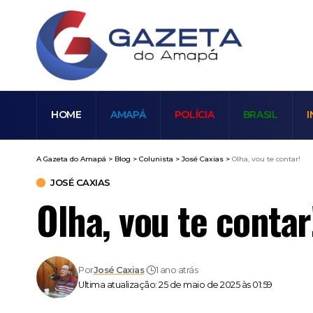
HOME
AMAPÁ
POLÍCIA
BRASIL
I
A Gazeta do Amapá
>
Blog
>
Colunista
>
José Caxias
>
Olha, vou te contar!
JOSÉ CAXIAS
Olha, vou te contar
Por
José Caxias
1 ano atrás
Ultima atualização: 25 de maio de 2025 às 01:59