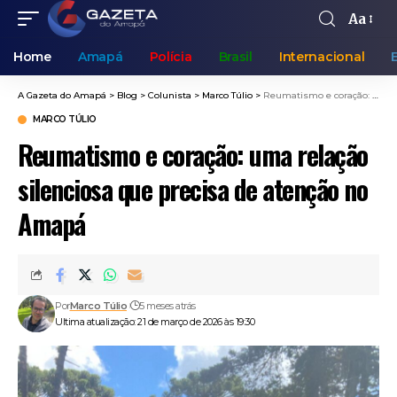
Aa
Home
Amapá
Polícia
Brasil
Internacional
A Gazeta do Amapá
>
Blog
>
Colunista
>
Marco Túlio
>
Reumatismo e coração: uma relação silenciosa que precisa de atenção no Amapá
MARCO TÚLIO
Reumatismo e coração: uma relação
silenciosa que precisa de atenção no
Amapá
Por
Marco Túlio
5 meses atrás
Ultima atualização: 21 de março de 2026 às 19:30