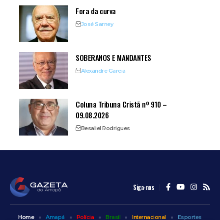
Fora da curva
José Sarney
SOBERANOS E MANDANTES
Alexandre Garcia
Coluna Tribuna Cristã nº 910 –
09.08.2026
Besaliel Rodrigues
Siga-nos
Home
Amapá
Polícia
Brasil
Internacional
Esportes