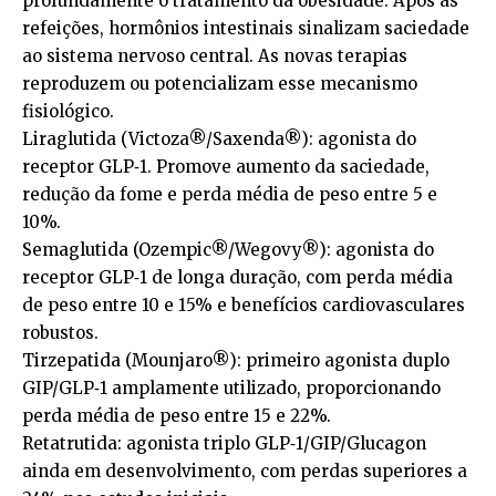
profundamente o tratamento da obesidade. Após as
refeições, hormônios intestinais sinalizam saciedade
ao sistema nervoso central. As novas terapias
reproduzem ou potencializam esse mecanismo
fisiológico.
Liraglutida (Victoza®️/Saxenda®️): agonista do
receptor GLP‑1. Promove aumento da saciedade,
redução da fome e perda média de peso entre 5 e
10%.
Semaglutida (Ozempic®️/Wegovy®️): agonista do
receptor GLP‑1 de longa duração, com perda média
de peso entre 10 e 15% e benefícios cardiovasculares
robustos.
Tirzepatida (Mounjaro®️): primeiro agonista duplo
GIP/GLP‑1 amplamente utilizado, proporcionando
perda média de peso entre 15 e 22%.
Retatrutida: agonista triplo GLP‑1/GIP/Glucagon
ainda em desenvolvimento, com perdas superiores a