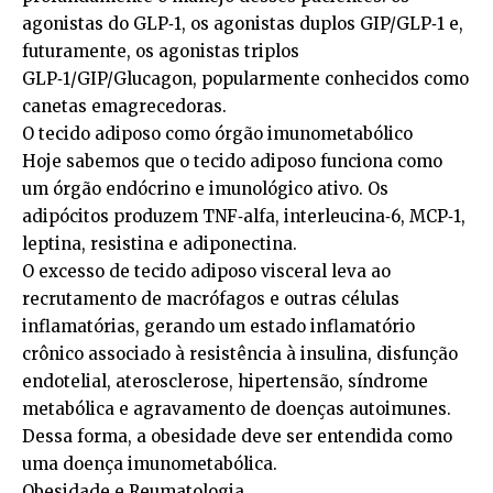
agonistas do GLP‑1, os agonistas duplos GIP/GLP‑1 e,
futuramente, os agonistas triplos
GLP‑1/GIP/Glucagon, popularmente conhecidos como
canetas emagrecedoras.
O tecido adiposo como órgão imunometabólico
Hoje sabemos que o tecido adiposo funciona como
um órgão endócrino e imunológico ativo. Os
adipócitos produzem TNF‑alfa, interleucina‑6, MCP‑1,
leptina, resistina e adiponectina.
O excesso de tecido adiposo visceral leva ao
recrutamento de macrófagos e outras células
inflamatórias, gerando um estado inflamatório
crônico associado à resistência à insulina, disfunção
endotelial, aterosclerose, hipertensão, síndrome
metabólica e agravamento de doenças autoimunes.
Dessa forma, a obesidade deve ser entendida como
uma doença imunometabólica.
Obesidade e Reumatologia