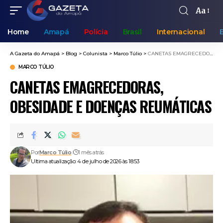
Aa
Home
Amapá
Polícia
Brasil
Internacional
A Gazeta do Amapá
>
Blog
>
Colunista
>
Marco Túlio
>
CANETAS EMAGRECEDORAS, OBESIDADE E DOENÇAS REUMÁTICAS
MARCO TÚLIO
CANETAS EMAGRECEDORAS,
OBESIDADE E DOENÇAS REUMÁTICAS
Por
Marco Túlio
1 mês atrás
Ultima atualização: 4 de julho de 2026 às 18:53