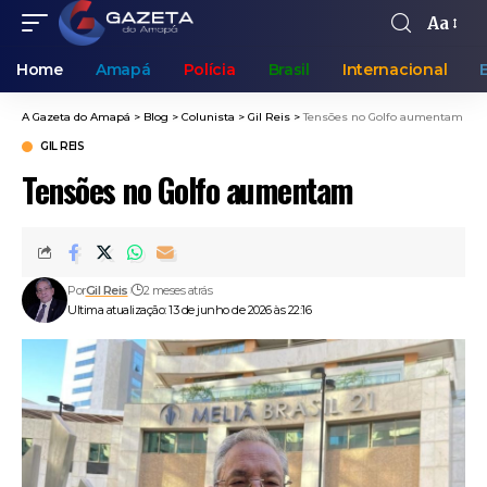
Aa
Home
Amapá
Polícia
Brasil
Internacional
A Gazeta do Amapá
>
Blog
>
Colunista
>
Gil Reis
>
Tensões no Golfo aumentam
GIL REIS
Tensões no Golfo aumentam
Por
Gil Reis
2 meses atrás
Ultima atualização: 13 de junho de 2026 às 22:16