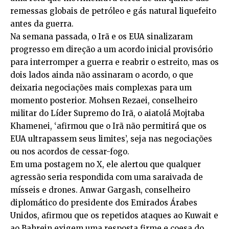
remessas globais de petróleo e gás natural liquefeito
antes da guerra.
Na semana passada, o Irã e os EUA sinalizaram
progresso em direção a um acordo inicial provisório
para interromper a guerra e reabrir o estreito, mas os
dois lados ainda não assinaram o acordo, o que
deixaria negociações mais complexas para um
momento posterior. Mohsen Rezaei, conselheiro
militar do Líder Supremo do Irã, o aiatolá Mojtaba
Khamenei, ‘afirmou que o Irã não permitirá que os
EUA ultrapassem seus limites’, seja nas negociações
ou nos acordos de cessar-fogo.
Em uma postagem no X, ele alertou que qualquer
agressão seria respondida com uma saraivada de
mísseis e drones. Anwar Gargash, conselheiro
diplomático do presidente dos Emirados Árabes
Unidos, afirmou que os repetidos ataques ao Kuwait e
ao Bahrein exigem uma resposta firme e coesa do