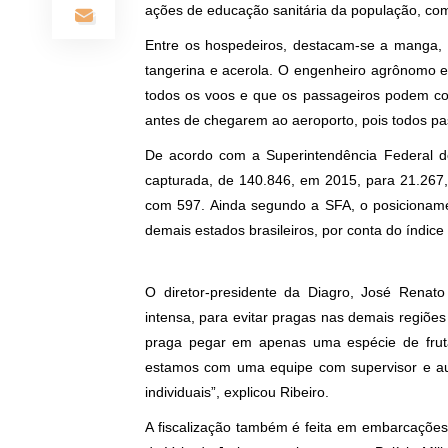
ações de educação sanitária da população, com 
Entre os hospedeiros, destacam-se a manga, la
tangerina e acerola. O engenheiro agrônomo e 
todos os voos e que os passageiros podem col
antes de chegarem ao aeroporto, pois todos pas
De acordo com a Superintendência Federal d
capturada, de 140.846, em 2015, para 21.267,
com 597. Ainda segundo a SFA, o posicioname
demais estados brasileiros, por conta do índic
O diretor-presidente da Diagro, José Renato
intensa, para evitar pragas nas demais regiõ
praga pegar em apenas uma espécie de fruta
estamos com uma equipe com supervisor e au
individuais”, explicou Ribeiro.
A fiscalização também é feita em embarcações