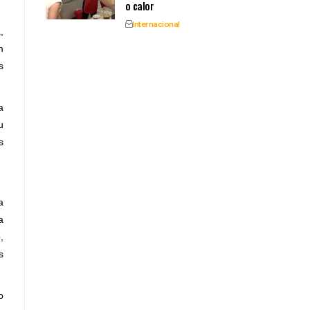
o calor
Internacional
,
m
s
a
u
s
a
a
,
s
o