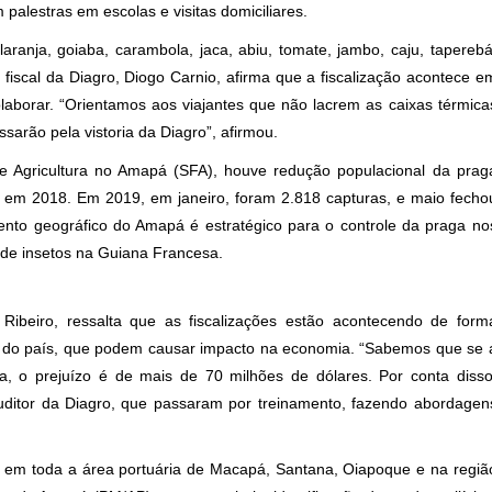
palestras em escolas e visitas domiciliares.
ranja, goiaba, carambola, jaca, abiu, tomate, jambo, caju, taperebá
fiscal da Diagro, Diogo Carnio, afirma que a fiscalização acontece e
aborar. “Orientamos aos viajantes que não lacrem as caixas térmica
sarão pela vistoria da Diagro”, afirmou.
e Agricultura no Amapá (SFA), houve redução populacional da prag
 em 2018. Em 2019, em janeiro, foram 2.818 capturas, e maio fecho
nto geográfico do Amapá é estratégico para o controle da praga no
e de insetos na Guiana Francesa.
 Ribeiro, ressalta que as fiscalizações estão acontecendo de form
es do país, que podem causar impacto na economia. “Sabemos que se 
, o prejuízo é de mais de 70 milhões de dólares. Por conta disso
ditor da Diagro, que passaram por treinamento, fazendo abordagen
 em toda a área portuária de Macapá, Santana, Oiapoque e na regiã