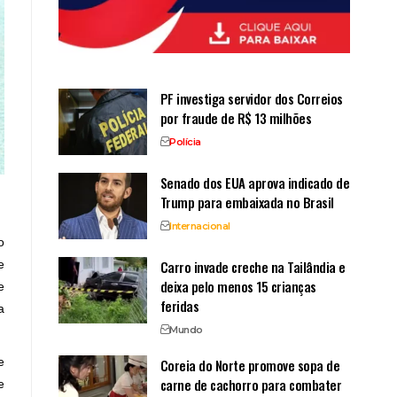
PF investiga servidor dos Correios
por fraude de R$ 13 milhões
Polícia
Senado dos EUA aprova indicado de
Trump para embaixada no Brasil
Internacional
o
Carro invade creche na Tailândia e
e
deixa pelo menos 15 crianças
e
feridas
a
Mundo
e
Coreia do Norte promove sopa de
carne de cachorro para combater
e