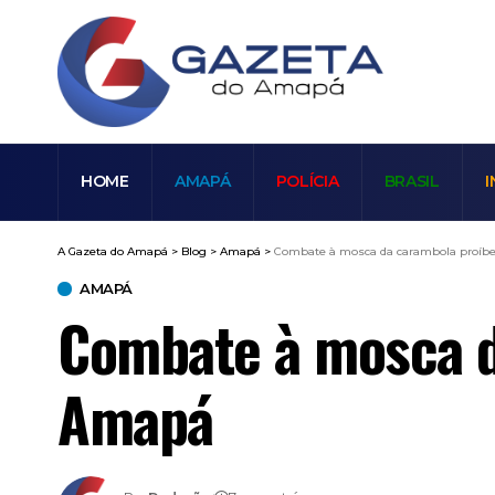
HOME
AMAPÁ
POLÍCIA
BRASIL
I
A Gazeta do Amapá
>
Blog
>
Amapá
>
Combate à mosca da carambola proíbe
AMAPÁ
Combate à mosca da
Amapá