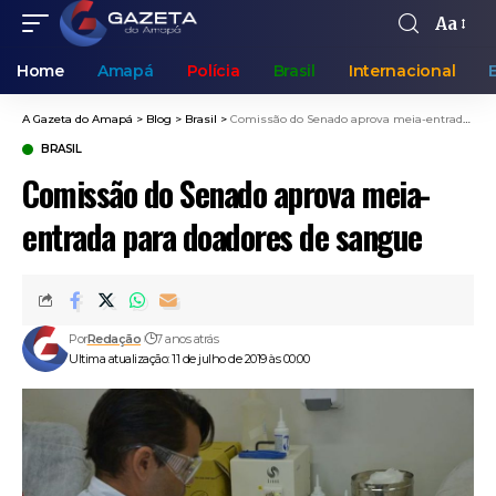
Aa
Home
Amapá
Polícia
Brasil
Internacional
A Gazeta do Amapá
>
Blog
>
Brasil
>
Comissão do Senado aprova meia-entrada para doadores de sangue
BRASIL
Comissão do Senado aprova meia-
entrada para doadores de sangue
Por
Redação
7 anos atrás
Ultima atualização: 11 de julho de 2019 às 00:00