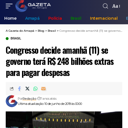
Aa
Home
Amapá
Polícia
Brasil
Internacional
A Gazeta do Amapá
>
Blog
>
Brasil
>
Congresso decide amanhã (11) se governo terá R$ 248 bilhões extras para pagar despesas
BRASIL
Congresso decide amanhã (11) se
governo terá R$ 248 bilhões extras
para pagar despesas
Por
Redação
7 anos atrás
Ultima atualização: 10 de junho de 2019 às 00:00