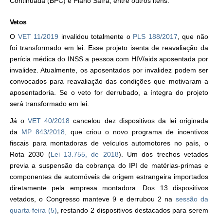
Continuada (BPC) e Plano Safra, entre outros itens.
Vetos
O
VET 11/2019
invalidou totalmente o
PLS 188/2017
, que não
foi transformado em lei. Esse projeto isenta de reavaliação da
perícia médica do INSS a pessoa com HIV/aids aposentada por
invalidez. Atualmente, os aposentados por invalidez podem ser
convocados para reavaliação das condições que motivaram a
aposentadoria. Se o veto for derrubado, a íntegra do projeto
será transformado em lei.
Já o
VET 40/2018
cancelou dez dispositivos da lei originada
da
MP 843/2018
, que criou o novo programa de incentivos
fiscais para montadoras de veículos automotores no país, o
Rota 2030 (
Lei 13.755, de 2018
). Um dos trechos vetados
previa a suspensão da cobrança do IPI de matérias-primas e
componentes de automóveis de origem estrangeira importados
diretamente pela empresa montadora. Dos 13 dispositivos
vetados, o Congresso manteve 9 e derrubou 2 na
sessão da
quarta-feira (5)
, restando 2 dispositivos destacados para serem