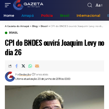
Aa
Home
Amapá
Polícia
Brasil
Internacional
A Gazeta do Amapá
>
Blog
>
Brasil
>
CPI do BNDES ouvirá Joaquim Levy no dia 26
BRASIL
CPI do BNDES ouvirá Joaquim Levy no
dia 26
Por
Redação
7 anos atrás
Ultima atualização: 20 de junho de 2019 às 00:00