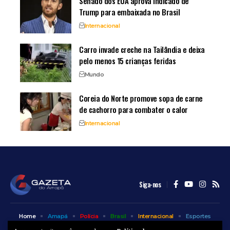
Senado dos EUA aprova indicado de
Trump para embaixada no Brasil
Internacional
Carro invade creche na Tailândia e deixa
pelo menos 15 crianças feridas
Mundo
Coreia do Norte promove sopa de carne
de cachorro para combater o calor
Internacional
Siga-nos
Home
Amapá
Polícia
Brasil
Internacional
Esportes
Bem Estar
Entretenimento
Colunas