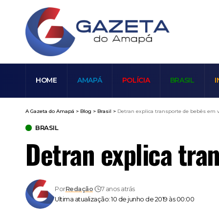
HOME
AMAPÁ
POLÍCIA
BRASIL
I
A Gazeta do Amapá
>
Blog
>
Brasil
>
Detran explica transporte de bebês em v
BRASIL
Detran explica tra
Por
Redação
7 anos atrás
Ultima atualização: 10 de junho de 2019 às 00:00