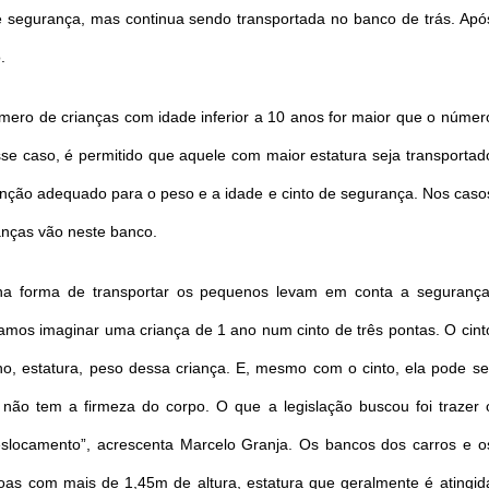
de segurança, mas continua sendo transportada no banco de trás. Apó
.
ro de crianças com idade inferior a 10 anos for maior que o númer
sse caso, é permitido que aquele com maior estatura seja transportad
tenção adequado para o peso e a idade e cinto de segurança. Nos caso
ianças vão neste banco.
 na forma de transportar os pequenos levam em conta a segurança
 “Vamos imaginar uma criança de 1 ano num cinto de três pontas. O cint
ho, estatura, peso dessa criança. E, mesmo com o cinto, ela pode se
não tem a firmeza do corpo. O que a legislação buscou foi trazer 
eslocamento”, acrescenta Marcelo Granja. Os bancos dos carros e o
oas com mais de 1,45m de altura, estatura que geralmente é atingid