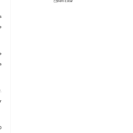
Bem Estar
s
e
e
s
.
r
0