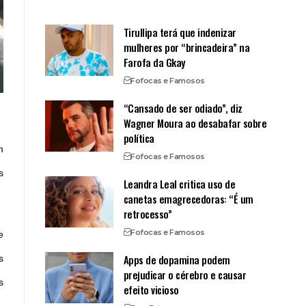
Tirullipa terá que indenizar
mulheres por “brincadeira” na
Farofa da Gkay
Fofocas e Famosos
“Cansado de ser odiado”, diz
Wagner Moura ao desabafar sobre
política
m
Fofocas e Famosos
s
Leandra Leal critica uso de
canetas emagrecedoras: “É um
retrocesso”
Fofocas e Famosos
e
Apps de dopamina podem
s
prejudicar o cérebro e causar
s
efeito vicioso