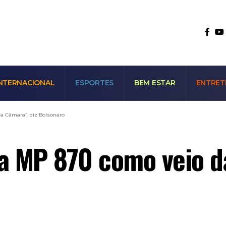
NTERNACIONAL
ESPORTES
BEM ESTAR
ENTRET
a Câmara”, diz Bolsonaro
a MP 870 como veio da