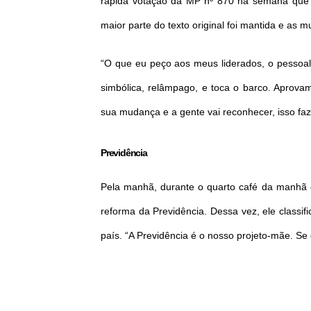
rápida votação da MP nº 870 na semana que 
maior parte do texto original foi mantida e a
“O que eu peço aos meus liderados, o pessoa
simbólica, relâmpago, e toca o barco. Aprov
sua mudança e a gente vai reconhecer, isso fa
Previdência
Pela manhã, durante o quarto café da manhã co
reforma da Previdência. Dessa vez, ele class
país. “A Previdência é o nosso projeto-mãe. Se 