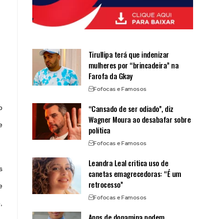
Tirullipa terá que indenizar
mulheres por “brincadeira” na
Farofa da Gkay
Fofocas e Famosos
“Cansado de ser odiado”, diz
o
Wagner Moura ao desabafar sobre
e
política
Fofocas e Famosos
Leandra Leal critica uso de
s
canetas emagrecedoras: “É um
retrocesso”
e
Fofocas e Famosos
,
Apps de dopamina podem