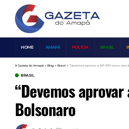
HOME
AMAPÁ
POLÍCIA
BRASIL
I
A Gazeta do Amapá
>
Blog
>
Brasil
>
“Devemos aprovar a MP 870 como veio d
BRASIL
“Devemos aprovar 
Bolsonaro