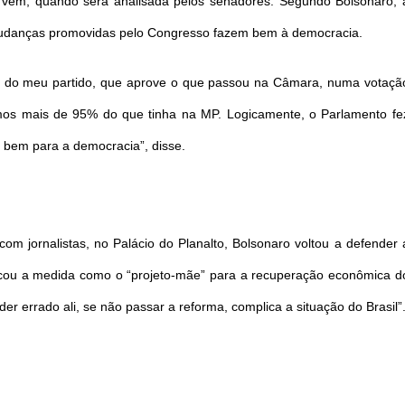
vem, quando será analisada pelos senadores. Segundo Bolsonaro, 
s mudanças promovidas pelo Congresso fazem bem à democracia.
l do meu partido, que aprove o que passou na Câmara, numa votaçã
amos mais de 95% do que tinha na MP. Logicamente, o Parlamento fe
z bem para a democracia”, disse.
m jornalistas, no Palácio do Planalto, Bolsonaro voltou a defender 
ificou a medida como o “projeto-mãe” para a recuperação econômica d
der errado ali, se não passar a reforma, complica a situação do Brasil”