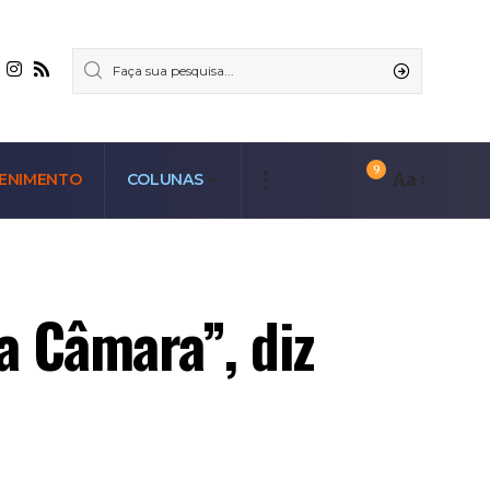
9
Aa
ENIMENTO
COLUNAS
 Câmara”, diz