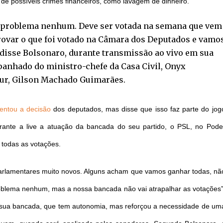
o de possíveis crimes financeiros, como lavagem de dinheiro.
m problema nenhum. Deve ser votada na semana que vem
rovar o que foi votado na Câmara dos Deputados e vamo
disse Bolsonaro, durante transmissão ao vivo em sua
panhado do ministro-chefe da Casa Civil, Onyx
tur, Gilson Machado Guimarães.
entou a decisão
dos deputados, mas disse que isso faz parte do jog
ante a live a atuação da bancada do seu partido, o PSL, no Pode
 todas as votações.
rlamentares muito novos. Alguns acham que vamos ganhar todas, nã
roblema nenhum, mas a nossa bancada não vai atrapalhar as votações”
la sua bancada, que tem autonomia, mas reforçou a necessidade de um