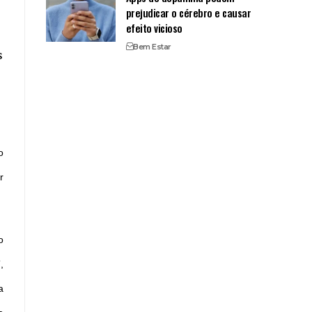
prejudicar o cérebro e causar
efeito vicioso
Bem Estar
s
o
r
o
,
a