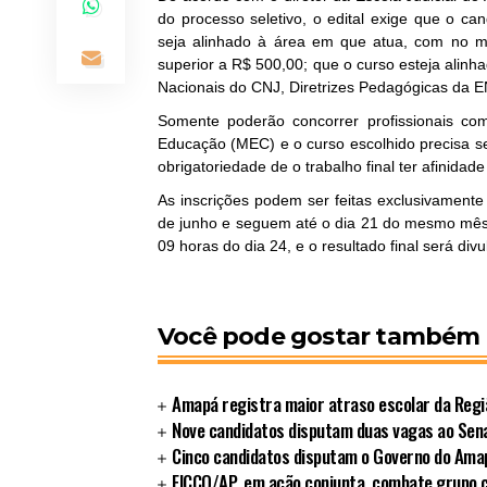
do processo seletivo, o edital exige que o c
seja alinhado à área em que atua, com no m
superior a R$ 500,00; que o curso esteja alin
Nacionais do CNJ, Diretrizes Pedagógicas da 
Somente poderão concorrer profissionais co
Educação (MEC) e o curso escolhido precisa s
obrigatoriedade de o trabalho final ter afinidad
As inscrições podem ser feitas exclusivamente
de junho e seguem até o dia 21 do mesmo mês (à
09 horas do dia 24, e o resultado final será di
Você pode gostar também
Amapá registra maior atraso escolar da Regi
Nove candidatos disputam duas vagas ao Sen
Cinco candidatos disputam o Governo do Ama
FICCO/AP, em ação conjunta, combate grupo 