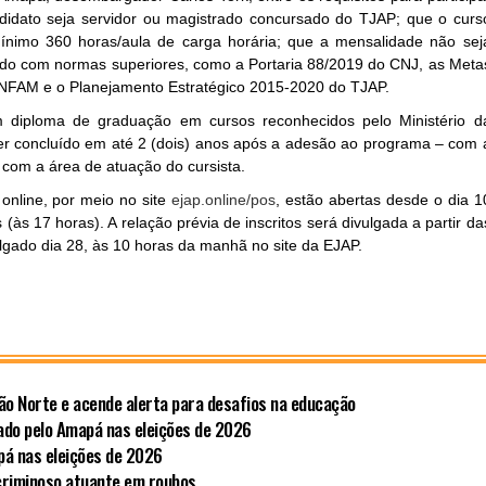
andidato seja servidor ou magistrado concursado do TJAP; que o curs
ínimo 360 horas/aula de carga horária; que a mensalidade não sej
hado com normas superiores, como a Portaria 88/2019 do CNJ, as Meta
ENFAM e o Planejamento Estratégico 2015-2020 do TJAP.
m diploma de graduação em cursos reconhecidos pelo Ministério d
er concluído em até 2 (dois) anos após a adesão ao programa – com 
e com a área de atuação do cursista.
 online, por meio no site
ejap.online/pos
, estão abertas desde o dia 1
s 17 horas). A relação prévia de inscritos será divulgada a partir da
vulgado dia 28, às 10 horas da manhã no site da EJAP.
ão Norte e acende alerta para desafios na educação
ado pelo Amapá nas eleições de 2026
pá nas eleições de 2026
criminoso atuante em roubos