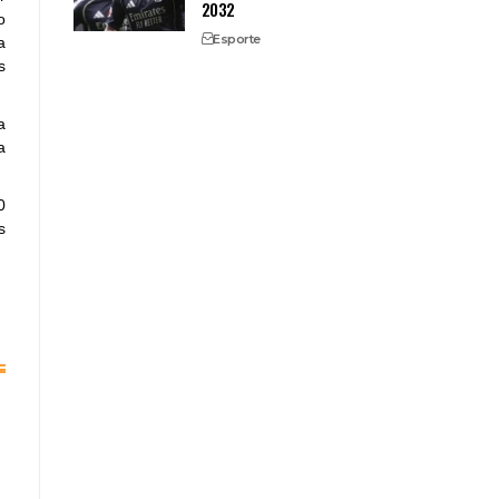
2032
o
Esporte
a
s
a
a
0
s