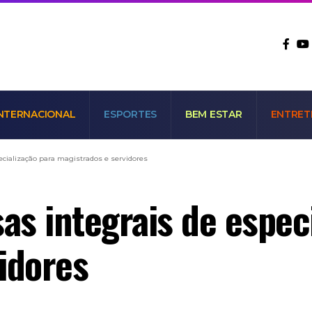
NTERNACIONAL
ESPORTES
BEM ESTAR
ENTRET
ecialização para magistrados e servidores
as integrais de espec
idores