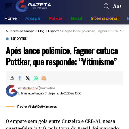
Aa
Home
Amapá
Polícia
Brasil
Internacional
A Gazeta do Amapá
>
Blog
>
Esportes
>
Após lance polêmico, Fagner cutuca Pottker, que responde: “Vitimismo”
ESPORTES
Após lance polêmico, Fagner cutuca
Pottker, que responde: “Vitimismo”
Por
Redação
1 ano atrás
Ultima atualização: 31 de julho de 2025 às 16:50
Pedro Vilela/Getty Images
O empate sem gols entre Cruzeiro e CRB-AL nessa
quarta-feira (30/7), pela Copa do Brasil, foi marcado