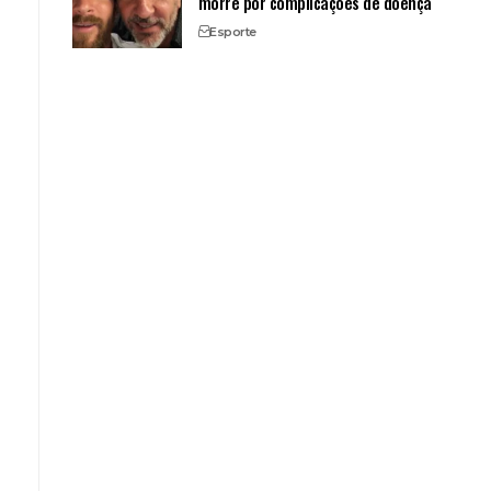
morre por complicações de doença
Esporte