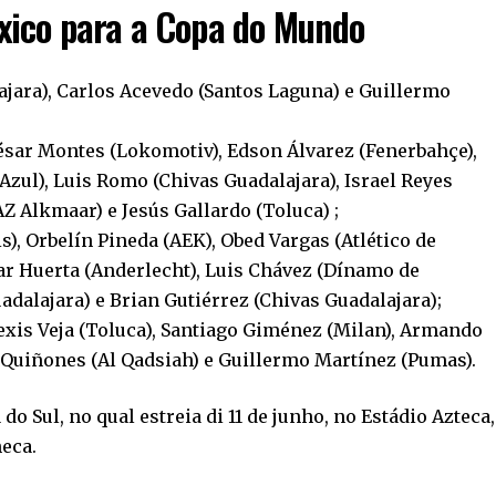
xico para a Copa do Mundo
ajara), Carlos Acevedo (Santos Laguna) e Guillermo
César Montes (Lokomotiv), Edson Álvarez (Fenerbahçe),
 Azul), Luis Romo (Chivas Guadalajara), Israel Reyes
Z Alkmaar) e Jesús Gallardo (Toluca) ;
is), Orbelín Pineda (AEK), Obed Vargas (Atlético de
sar Huerta (Anderlecht), Luis Chávez (Dínamo de
dalajara) e Brian Gutiérrez (Chivas Guadalajara);
lexis Veja (Toluca), Santiago Giménez (Milan), Armando
n Quiñones (Al Qadsiah) e Guillermo Martínez (Pumas).
o Sul, no qual estreia di 11 de junho, no Estádio Azteca,
heca.