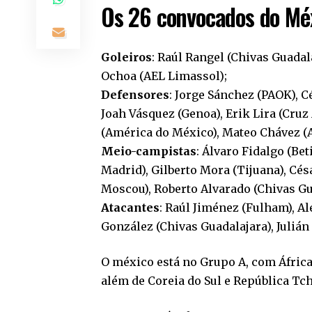
Os 26 convocados do Mé
Goleiros
: Raúl Rangel (Chivas Guadal
Ochoa (AEL Limassol);
Defensores
: Jorge Sánchez (PAOK), 
Joah Vásquez (Genoa), Erik Lira (Cruz
(América do México), Mateo Chávez (A
Meio-campistas
: Álvaro Fidalgo (Bet
Madrid), Gilberto Mora (Tijuana), Cé
Moscou), Roberto Alvarado (Chivas Gua
Atacantes
: Raúl Jiménez (Fulham), A
González (Chivas Guadalajara), Juliá
O méxico está no Grupo A, com África d
além de Coreia do Sul e República Tc