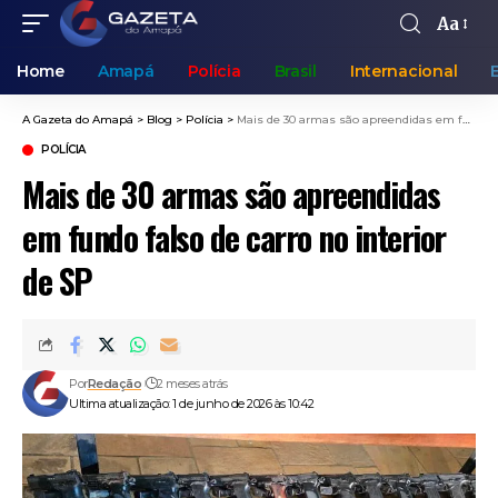
Aa
Home
Amapá
Polícia
Brasil
Internacional
A Gazeta do Amapá
>
Blog
>
Polícia
>
Mais de 30 armas são apreendidas em fundo falso de carro no interior de SP
POLÍCIA
Mais de 30 armas são apreendidas
em fundo falso de carro no interior
de SP
Por
Redação
2 meses atrás
Ultima atualização: 1 de junho de 2026 às 10:42