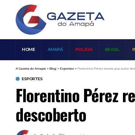
HOME
AMAPÁ
POLÍCIA
BRASIL
I
A Gazeta do Amapá
>
Blog
>
Esportes
>
Florentino Pérez revela que autor do
ESPORTES
Florentino Pérez r
descoberto