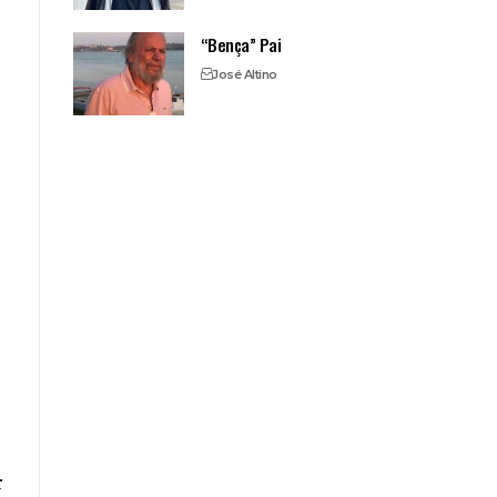
“Bença” Pai
José Altino
r