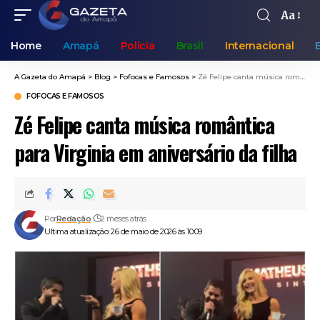
Aa
Home
Amapá
Polícia
Brasil
Internacional
A Gazeta do Amapá
>
Blog
>
Fofocas e Famosos
>
Zé Felipe canta música romântica para Virginia em aniversário da filha
FOFOCAS E FAMOSOS
Zé Felipe canta música romântica
para Virginia em aniversário da filha
Por
Redação
2 meses atrás
Ultima atualização: 26 de maio de 2026 às 10:09