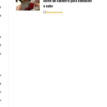
carne de cachorro para combater
o calor
e
Internacional
a
e
O
e
o
a
m
m