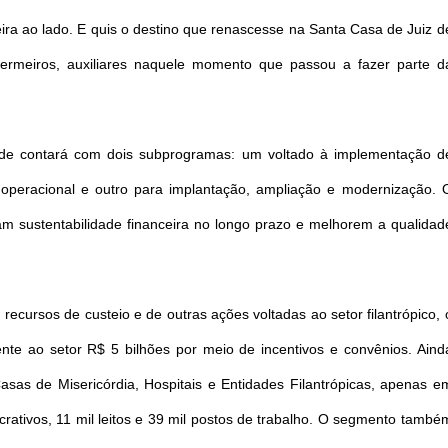
ra ao lado. E quis o destino que renascesse na Santa Casa de Juiz d
nfermeiros, auxiliares naquele momento que passou a fazer parte d
e contará com dois subprogramas: um voltado à implementação d
 operacional e outro para implantação, ampliação e modernização. 
ham sustentabilidade financeira no longo prazo e melhorem a qualidad
recursos de custeio e de outras ações voltadas ao setor filantrópico, 
te ao setor R$ 5 bilhões por meio de incentivos e convênios. Aind
as de Misericórdia, Hospitais e Entidades Filantrópicas, apenas e
crativos, 11 mil leitos e 39 mil postos de trabalho. O segmento també