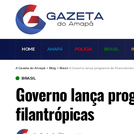
HOME
AMAPÁ
POLÍCIA
BRASIL
I
A Gazeta do Amapá
>
Blog
>
Brasil
>
Governo lança programa de financiament
BRASIL
Governo lança pro
filantrópicas