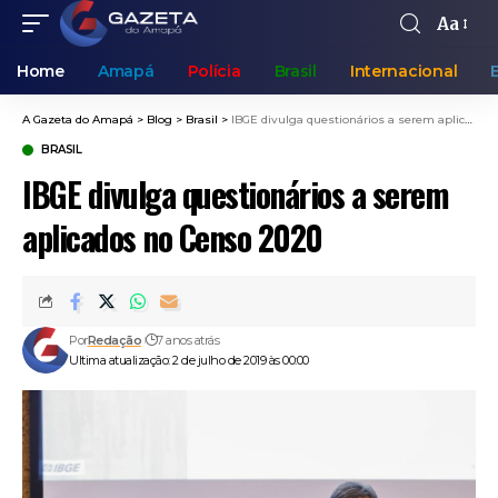
Aa
Home
Amapá
Polícia
Brasil
Internacional
A Gazeta do Amapá
>
Blog
>
Brasil
>
IBGE divulga questionários a serem aplicados no Censo 2020
BRASIL
IBGE divulga questionários a serem
aplicados no Censo 2020
Por
Redação
7 anos atrás
Ultima atualização: 2 de julho de 2019 às 00:00