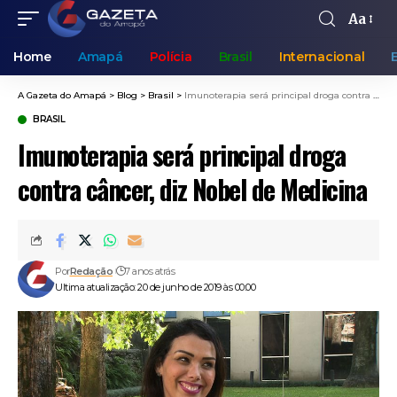
Aa
Home
Amapá
Polícia
Brasil
Internacional
A Gazeta do Amapá
>
Blog
>
Brasil
>
Imunoterapia será principal droga contra câncer, diz Nobel de Medicina
BRASIL
Imunoterapia será principal droga
contra câncer, diz Nobel de Medicina
Por
Redação
7 anos atrás
Ultima atualização: 20 de junho de 2019 às 00:00