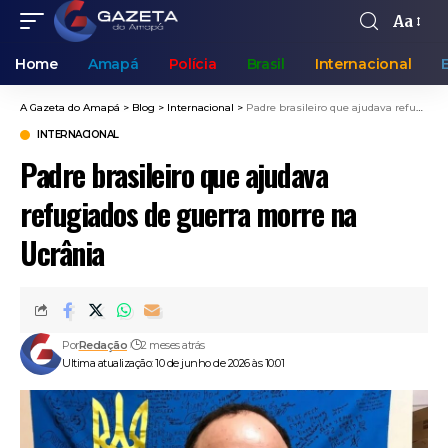
Aa
Home
Amapá
Polícia
Brasil
Internacional
A Gazeta do Amapá
>
Blog
>
Internacional
>
Padre brasileiro que ajudava refugiados de guerra morre na Ucrânia
INTERNACIONAL
Padre brasileiro que ajudava
refugiados de guerra morre na
Ucrânia
Por
Redação
2 meses atrás
Ultima atualização: 10 de junho de 2026 às 10:01