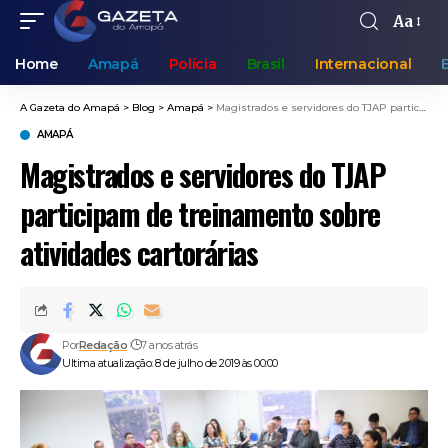
Aa
Home
Amapá
Polícia
Brasil
Internacional
A Gazeta do Amapá
>
Blog
>
Amapá
>
Magistrados e servidores do TJAP participam de treinamento sobre atividades cartorárias
AMAPÁ
Magistrados e servidores do TJAP
participam de treinamento sobre
atividades cartorárias
Por
Redação
7 anos atrás
Ultima atualização: 8 de julho de 2019 às 00:00