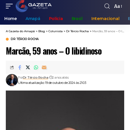
Aa
Home
Amapá
Polícia
Brasil
Internacional
A Gazeta do Amapá
>
Blog
>
Colunista
>
Dr Tércio Rocha
>
Marcão, 59 anos – O libidinoso
DR TÉRCIO ROCHA
Marcão, 59 anos – O libidinoso
Por
Dr Tércio Rocha
2 anos atrás
Ultima atualização: 19 de outubro de 2024 às 21:03