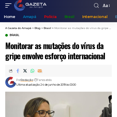
Aa
Home
Amapá
Polícia
Brasil
Internacional
A Gazeta do Amapá
>
Blog
>
Brasil
>
Monitorar as mutações do vírus da gripe envolve esforço internacional
BRASIL
Monitorar as mutações do vírus da
gripe envolve esforço internacional
Por
Redação
7 anos atrás
Ultima atualização: 24 de junho de 2019 às 00:00