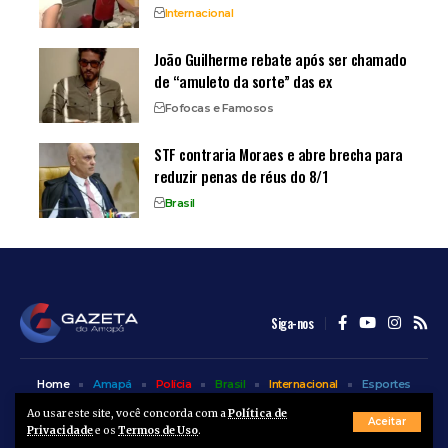
Internacional
João Guilherme rebate após ser chamado
de “amuleto da sorte” das ex
Fofocas e Famosos
STF contraria Moraes e abre brecha para
reduzir penas de réus do 8/1
Brasil
Siga-nos
Home
Amapá
Polícia
Brasil
Internacional
Esportes
Bem Estar
Entretenimento
Colunas
Ao usar este site, você concorda com a
Política de
Aceitar
Privacidade
e os
Termos de Uso
.
© A Gazeta do Amapá - 2025. Todos os direitos reservados.