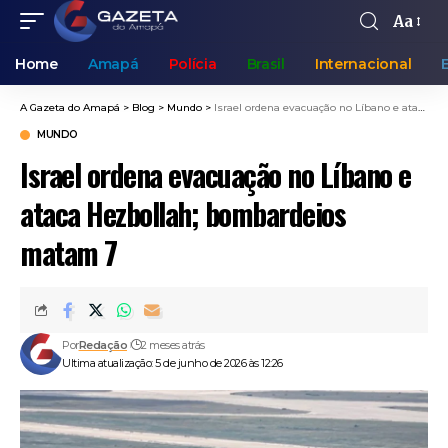
Aa
Home
Amapá
Polícia
Brasil
Internacional
A Gazeta do Amapá
>
Blog
>
Mundo
>
Israel ordena evacuação no Líbano e ataca Hezbollah; bombardeios matam 7
MUNDO
Israel ordena evacuação no Líbano e
ataca Hezbollah; bombardeios
matam 7
Por
Redação
2 meses atrás
Ultima atualização: 5 de junho de 2026 às 12:26