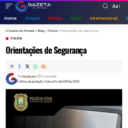
Aa
Home
Amapá
Polícia
Brasil
Internacional
A Gazeta do Amapá
>
Blog
>
Polícia
>
Orientações de Segurança
POLÍCIA
Orientações de Segurança
Por
Redação
7 anos atrás
Ultima atualização: 3 de julho de 2019 às 00:00