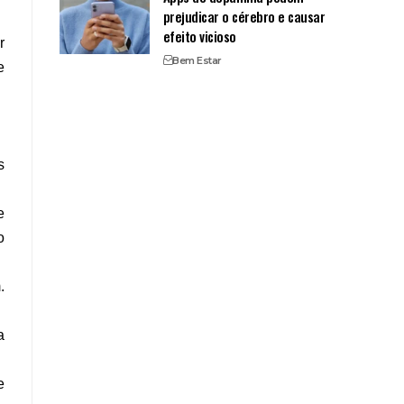
prejudicar o cérebro e causar
efeito vicioso
r
Bem Estar
e
s
e
o
.
a
e