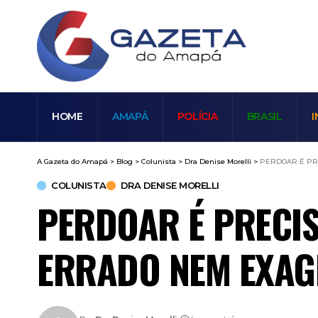
HOME
AMAPÁ
POLÍCIA
BRASIL
I
A Gazeta do Amapá
>
Blog
>
Colunista
>
Dra Denise Morelli
>
PERDOAR É PRE
COLUNISTA
DRA DENISE MORELLI
PERDOAR É PRECIS
ERRADO NEM EXAG