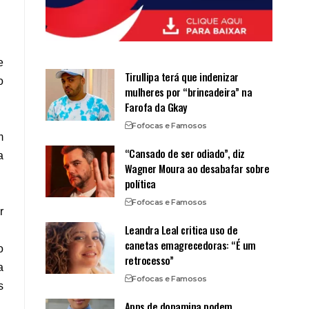
e
Tirullipa terá que indenizar
o
mulheres por “brincadeira” na
Farofa da Gkay
Fofocas e Famosos
m
“Cansado de ser odiado”, diz
a
Wagner Moura ao desabafar sobre
política
Fofocas e Famosos
r
Leandra Leal critica uso de
canetas emagrecedoras: “É um
o
retrocesso”
a
Fofocas e Famosos
s
Apps de dopamina podem