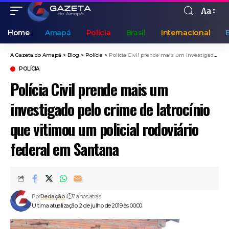
Aa
Home
Amapá
Polícia
Brasil
Internacional
A Gazeta do Amapá
>
Blog
>
Polícia
>
Polícia Civil prende mais um investigado pelo crime de latrocínio que vitimou um policial rodoviário federal em Santana
POLÍCIA
Polícia Civil prende mais um
investigado pelo crime de latrocínio
que vitimou um policial rodoviário
federal em Santana
Por
Redação
7 anos atrás
Ultima atualização: 2 de julho de 2019 às 00:00