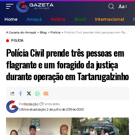
Aa
Home
Amapá
Polícia
Brasil
Internacional
A Gazeta do Amapá
>
Blog
>
Polícia
>
Polícia Civil prende três pessoas em flagrante e um foragido da justiça durante operação em Tartarugalzinho
POLÍCIA
Polícia Civil prende três pessoas em
flagrante e um foragido da justiça
durante operação em Tartarugalzinho
Por
Redação
7 anos atrás
Ultima atualização: 2 de julho de 2019 às 00:00