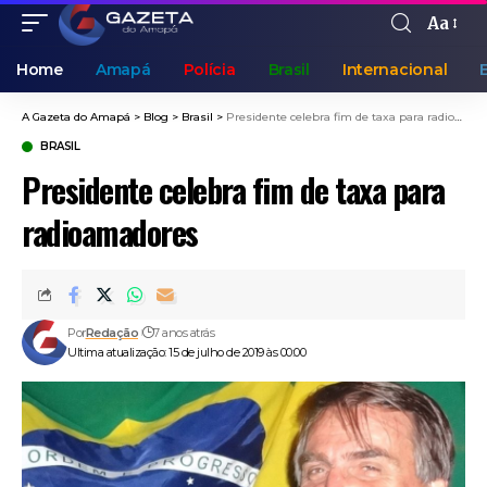
Aa
Home
Amapá
Polícia
Brasil
Internacional
A Gazeta do Amapá
>
Blog
>
Brasil
>
Presidente celebra fim de taxa para radioamadores
BRASIL
Presidente celebra fim de taxa para
radioamadores
Por
Redação
7 anos atrás
Ultima atualização: 15 de julho de 2019 às 00:00