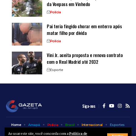
da Voepass em Vinhedo
Polícia
Pai teria fingido chorar em enterro após
matar filho por dívida
Polícia
Vini Jr. aceita proposta e renova contrato
com o Real Madrid até 2032
Esporte
Siga-nos
Home
Amapá
Polícia
Brasil
Internacional
Esportes
Bem Estar
Entretenimento
Colunas
Ao usar este site, você concorda com a
Política de