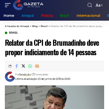
Aa
Home
Amapá
Polícia
Brasil
Internacional
A Gazeta do Amapá
>
Blog
>
Brasil
>
Relator da CPI de Brumadinho deve propor indiciamento de 14 pessoas
BRASIL
Relator da CPI de Brumadinho deve
propor indiciamento de 14 pessoas
Por
Redação
7 anos atrás
Ultima atualização: 20 de junho de 2019 às 00:00