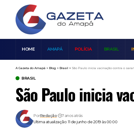
HOME
AMAPÁ
POLÍCIA
BRASIL
I
A Gazeta do Amapá
>
Blog
>
Brasil
>
São Paulo inicia vacinação contra o sar
BRASIL
São Paulo inicia v
Por
Redação
7 anos atrás
Ultima atualização: 11 de junho de 2019 às 00:00