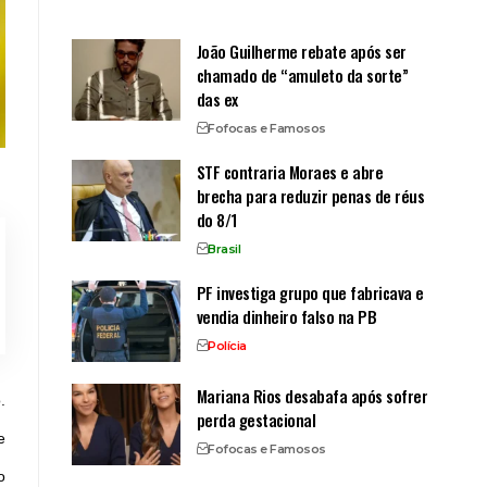
João Guilherme rebate após ser
chamado de “amuleto da sorte”
das ex
Fofocas e Famosos
STF contraria Moraes e abre
brecha para reduzir penas de réus
do 8/1
Brasil
PF investiga grupo que fabricava e
vendia dinheiro falso na PB
Polícia
Mariana Rios desabafa após sofrer
.
perda gestacional
e
Fofocas e Famosos
o