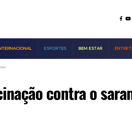
NTERNACIONAL
ESPORTES
BEM ESTAR
ENTRET
ampo
acinação contra o sar