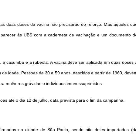
 as duas doses da vacina não precisarão do reforço. Mas aqueles qu
parecer às UBS com a caderneta de vacinação e um documento d
po, a caxumba e a rubéola. A vacina deve ser aplicada em duas doses 
s de idade. Pessoas de 30 a 59 anos, nascidos a partir de 1960, deve
ara mulheres grávidas e indivíduos imunossuprimidos.
oas até o dia 12 de julho, data prevista para o fim da campanha.
irmados na cidade de São Paulo, sendo oito deles importados (d