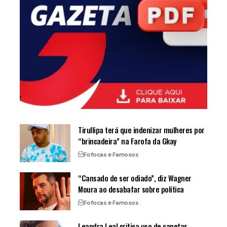
Tirullipa terá que indenizar mulheres por
“brincadeira” na Farofa da Gkay
Fofocas e Famosos
“Cansado de ser odiado”, diz Wagner
Moura ao desabafar sobre política
Fofocas e Famosos
Leandra Leal critica uso de canetas