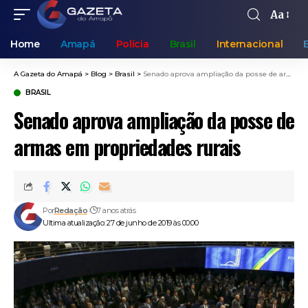
Aa
Home
Amapá
Polícia
Brasil
Internacional
A Gazeta do Amapá
>
Blog
>
Brasil
>
Senado aprova ampliação da posse de armas em propriedades rurais
BRASIL
Senado aprova ampliação da posse de
armas em propriedades rurais
Por
Redação
7 anos atrás
Ultima atualização: 27 de junho de 2019 às 00:00