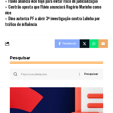
Flávio anuncia vice hoje para evitar risco de judicialização
Centrão aposta que Flávio anunciará Rogério Marinho como
vice
Dino autoriza PF a abrir 3ª investigação contra Lulinha por
tráfico de influência
Facebook
Pesquisar