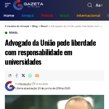
Aa
Home
Amapá
Polícia
Brasil
Internacional
A Gazeta do Amapá
>
Blog
>
Brasil
>
Advogado da União pede liberdade com responsabilidade em universidades
BRASIL
Advogado da União pede liberdade
com responsabilidade em
universidades
Por
Redação
7 anos atrás
Ultima atualização: 20 de junho de 2019 às 00:00