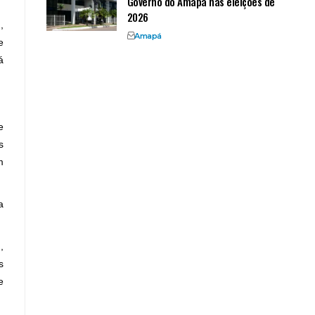
Governo do Amapá nas eleições de
2026
,
Amapá
e
á
e
s
m
a
,
s
e