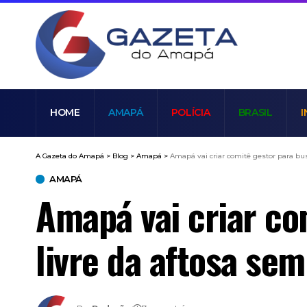
HOME
AMAPÁ
POLÍCIA
BRASIL
I
A Gazeta do Amapá
>
Blog
>
Amapá
>
Amapá vai criar comitê gestor para busc
AMAPÁ
Amapá vai criar co
livre da aftosa se