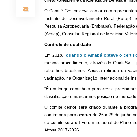
diretor-presidente da Agência de Defesa e Insp
O Comitê Gestor deve contar com representant
Instituto de Desenvolvimento Rural (Rurap), 
Pesquisa Agropecuária (Embrapa), Federação d
(Acriap), Conselho Regional de Medicina Veter
Controle de qualidade
Em 2018,
quando o Amapá obteve o certific
mesmo procedimento, através do Quali-SV – 
rebanhos brasileiros. Após a retirada da vaci
vacinação, na Organização Internacional de In
“É um longo caminho a percorrer e precisamos
classificação e marcarmos posição no mercado n
O comitê gestor será criado durante a prog
confirmada para ocorrer de 26 a 29 de junho 
do comitê será o I Fórum Estadual do Plano E
Aftosa 2017-2026.