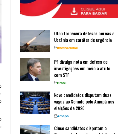
Otan fornecerá defesas aéreas à
Ucrânia em caráter de urgência
Internacional
PF divulga nota em defesa de
investigações em meio a atrito
com STF
Brasil
o
e
Nove candidatos disputam duas
vagas ao Senado pelo Amapá nas
o
eleições de 2026
Amapá
o
o
Cinco candidatos disputam o