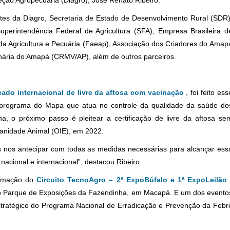
eção Agropecuária (Diagro), José Renato Ribeiro.
es da Diagro, Secretaria de Estado de Desenvolvimento Rural (SDR)
Superintendência Federal de Agricultura (SFA), Empresa Brasileira d
a Agricultura e Pecuária (Faeap), Associação dos Criadores do Amap
inária do Amapá (CRMV/AP), além de outros parceiros.
ado internacional de livre da aftosa com vacinação
, foi feito ess
programa do Mapa que atua no controle da qualidade da saúde do
na, o próximo passo é pleitear a certificação de livre da aftosa se
sanidade Animal (OIE), em 2022.
 nos antecipar com todas as medidas necessárias para alcançar ess
acional e internacional”, destacou Ribeiro.
ramação do
Circuito TecnoAgro – 2ª ExpoBúfalo e 1ª ExpoLeilão
no Parque de Exposições da Fazendinha, em Macapá. E um dos evento
stratégico do Programa Nacional de Erradicação e Prevenção da Febr