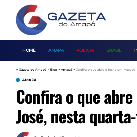
HOME
AMAPÁ
POLÍCIA
BRASIL
I
A Gazeta do Amapá
>
Blog
>
Amapá
>
Confira o que abre e fecha em Macapá no
AMAPÁ
Confira o que abre
José, nesta quarta-