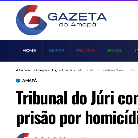
HOME
AMAPÁ
POLÍCIA
BRASIL
I
A Gazeta do Amapá
>
Blog
>
Amapá
>
Tribunal do Júri condena “Gerbinho” a 
AMAPÁ
Tribunal do Júri c
prisão por homicíd