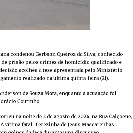
ntana condenou Gerbson Queiroz da Silva, conhecido
 de prisão pelos crimes de homicídio qualificado e
 decisão acolheu a tese apresentada pelo Ministério
amento realizado na última quinta-feira (21).
e Anderson de Souza Mota, enquanto a acusação foi
Horácio Coutinho.
orreu na noite de 2 de agosto de 2024, na Rua Calçoene,
 A vítima fatal, Terezinha de Jesus Mascarenhas
 com golpes de faca durante uma discussão.