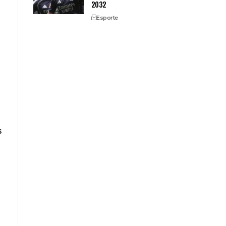
2032
Esporte
s