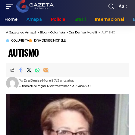
Aa
Home
Amapá
Polícia
Brasil
Internacional
A Gazeta do Amapá
>
Blog
>
Colunista
>
Dra Denise Morelli
>
​ AUTISMO
COLUNISTA
DRA DENISE MORELLI
​ AUTISMO
Por
Dra Denise Morelli
3 anos atrás
Ultima atualização: 12 de fevereiro de 2023 às 03:09