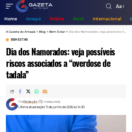
Aa
Home
Amapá
Polícia
Brasil
Internacional
A Gazeta do Amapá
>
Blog
>
Bem Estar
>
Dia dos Namorados: veja possíveis riscos associados a “overdose de tadala”
BEM ESTAR
Dia dos Namorados: veja possíveis
riscos associados a “overdose de
tadala”
Por
Redação
2 meses atrás
Ultima atualização: 11 de junho de 2026 às 14:30