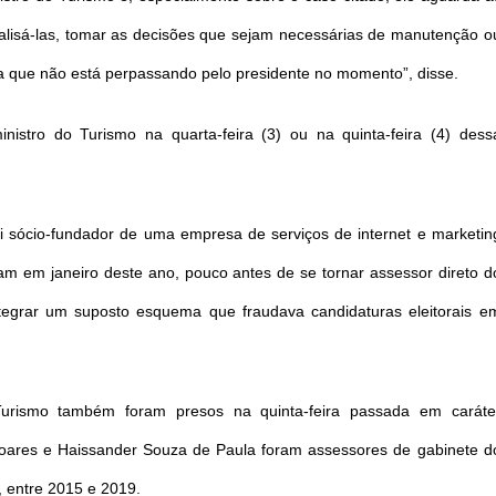
nalisá-las, tomar as decisões que sejam necessárias de manutenção o
a que não está perpassando pelo presidente no momento”, disse.
nistro do Turismo na quarta-feira (3) ou na quinta-feira (4) dess
oi sócio-fundador de uma empresa de serviços de internet e marketin
am em janeiro deste ano, pouco antes de se tornar assessor direto d
ntegrar um suposto esquema que fraudava candidaturas eleitorais e
Turismo também foram presos na quinta-feira passada em caráte
oares e Haissander Souza de Paula foram assessores de gabinete d
, entre 2015 e 2019.