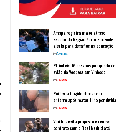
Amapá registra maior atraso
escolar da Região Norte e acende
alerta para desafios na educação
Amapá
PF indicia 16 pessoas por queda de
avião da Voepass em Vinhedo
Polícia
r
Pai teria fingido chorar em
a
enterro após matar filho por dívida
Polícia
Vini Jr. aceita proposta e renova
o
contrato com o Real Madrid até
s