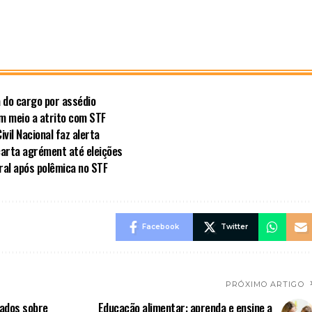
a do cargo por assédio
em meio a atrito com STF
vil Nacional faz alerta
carta agrément até eleições
al após polêmica no STF
Facebook
Twitter
PRÓXIMO ARTIGO
dados sobre
Educação alimentar: aprenda e ensine a