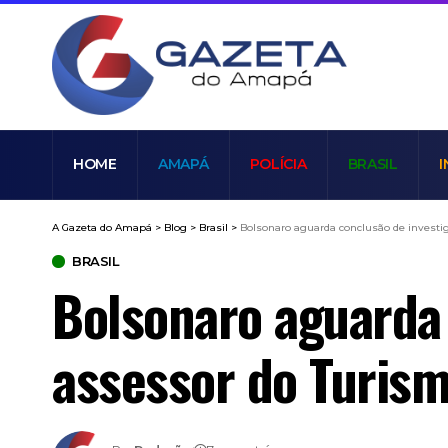
HOME
AMAPÁ
POLÍCIA
BRASIL
I
A Gazeta do Amapá
>
Blog
>
Brasil
>
Bolsonaro aguarda conclusão de investi
BRASIL
Bolsonaro aguarda 
assessor do Turis