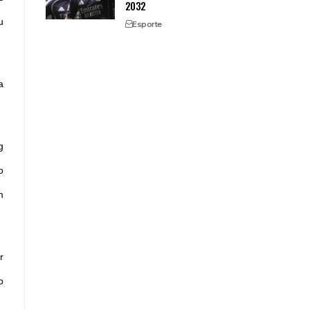
2032
u
Esporte
a
g
o
m
r
o