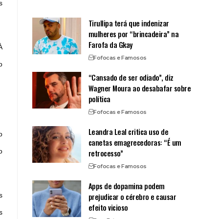
s
Tirullipa terá que indenizar
mulheres por “brincadeira” na
Farofa da Gkay
À
Fofocas e Famosos
o
“Cansado de ser odiado”, diz
Wagner Moura ao desabafar sobre
política
Fofocas e Famosos
Leandra Leal critica uso de
o
canetas emagrecedoras: “É um
o
retrocesso”
Fofocas e Famosos
Apps de dopamina podem
prejudicar o cérebro e causar
s
efeito vicioso
s