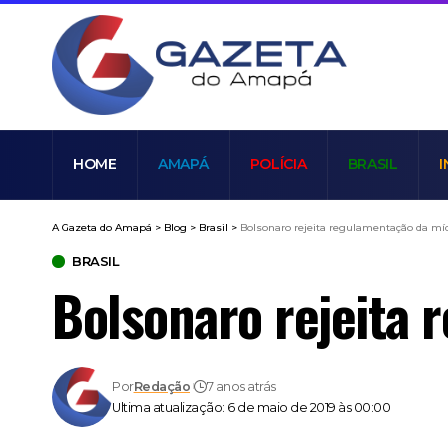
HOME
AMAPÁ
POLÍCIA
BRASIL
I
A Gazeta do Amapá
>
Blog
>
Brasil
>
Bolsonaro rejeita regulamentação da míd
BRASIL
Bolsonaro rejeita 
Por
Redação
7 anos atrás
Ultima atualização: 6 de maio de 2019 às 00:00