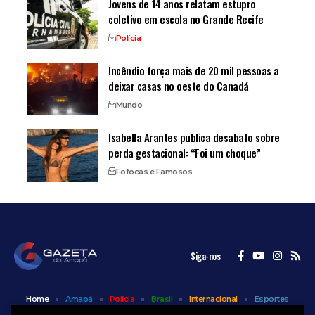
Jovens de 14 anos relatam estupro
coletivo em escola no Grande Recife
Polícia
Incêndio força mais de 20 mil pessoas a
deixar casas no oeste do Canadá
Mundo
Isabella Arantes publica desabafo sobre
perda gestacional: “Foi um choque”
Fofocas e Famosos
Siga-nos
Home
Amapá
Polícia
Brasil
Internacional
Esportes
Bem Estar
Entretenimento
Colunas