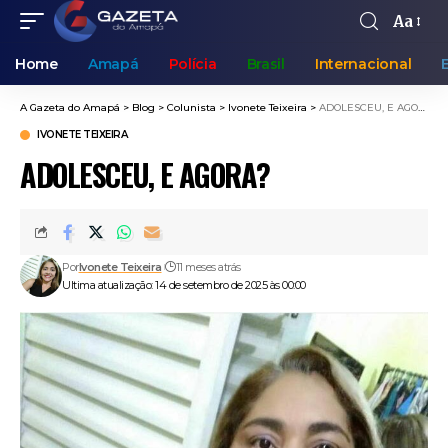
Aa
Home
Amapá
Polícia
Brasil
Internacional
A Gazeta do Amapá
>
Blog
>
Colunista
>
Ivonete Teixeira
>
ADOLESCEU, E AGORA?
IVONETE TEIXEIRA
ADOLESCEU, E AGORA?
Por
Ivonete Teixeira
11 meses atrás
Ultima atualização: 14 de setembro de 2025 às 00:00