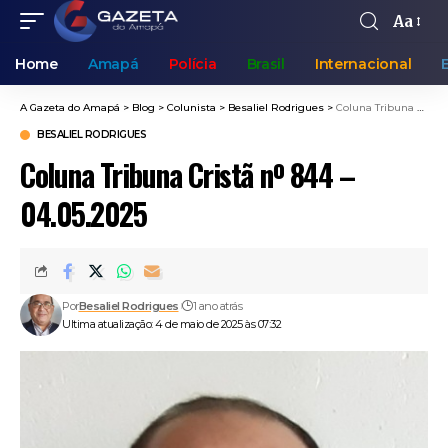
Aa
Home
Amapá
Polícia
Brasil
Internacional
A Gazeta do Amapá
>
Blog
>
Colunista
>
Besaliel Rodrigues
>
Coluna Tribuna Cristã nº 844 – 04.05.2025
BESALIEL RODRIGUES
Coluna Tribuna Cristã nº 844 –
04.05.2025
Por
Besaliel Rodrigues
1 ano atrás
Ultima atualização: 4 de maio de 2025 às 07:32