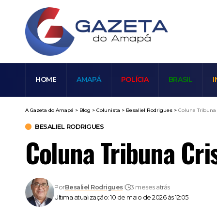
HOME
AMAPÁ
POLÍCIA
BRASIL
I
A Gazeta do Amapá
>
Blog
>
Colunista
>
Besaliel Rodrigues
>
Coluna Tribuna C
BESALIEL RODRIGUES
Coluna Tribuna Cri
Por
Besaliel Rodrigues
3 meses atrás
Ultima atualização: 10 de maio de 2026 às 12:05