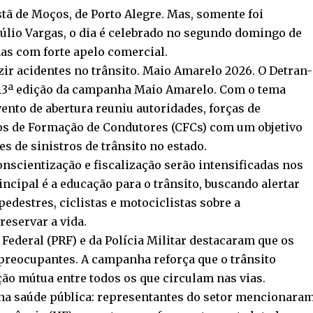
istã de Moços, de Porto Alegre. Mas, somente foi
túlio Vargas, o dia é celebrado no segundo domingo de
s com forte apelo comercial.
zir acidentes no trânsito. Maio Amarelo 2026. O Detran-
da 13ª edição da campanha Maio Amarelo. Com o tema
vento de abertura reuniu autoridades, forças de
os de Formação de Condutores (CFCs) com um objetivo
es de sinistros de trânsito no estado.
nscientização e fiscalização serão intensificadas nos
ncipal é a educação para o trânsito, buscando alertar
destres, ciclistas e motociclistas sobre a
eservar a vida.
Federal (PRF) e da Polícia Militar destacaram que os
reocupantes. A campanha reforça que o trânsito
ão mútua entre todos os que circulam nas vias.
 na saúde pública: representantes do setor mencionara