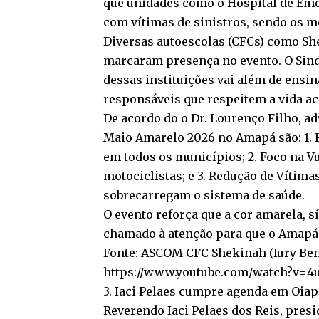
que unidades como o Hospital de Em
com vítimas de sinistros, sendo os m
Diversas autoescolas (CFCs) como Shek
marcaram presença no evento. O Sind
dessas instituições vai além de ensina
responsáveis que respeitem a vida ac
De acordo do o Dr. Lourenço Filho, a
Maio Amarelo 2026 no Amapá são: 1. Fi
em todos os municípios; 2. Foco na Vu
motociclistas; e 3. Redução de Vítim
sobrecarregam o sistema de saúde.
O evento reforça que a cor amarela,
chamado à atenção para que o Amapá s
Fonte: ASCOM CFC Shekinah (Iury Ben
https://www.youtube.com/watch?v=
3. Iaci Pelaes cumpre agenda em Oiap
Reverendo Iaci Pelaes dos Reis, pre