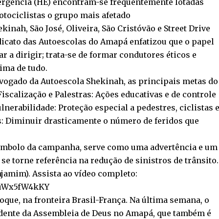
ergência (HE) encontram-se frequentemente lotadas
otociclistas o grupo mais afetado
inah, São José, Oliveira, São Cristóvão e Street Drive
icato das Autoescolas do Amapá enfatizou que o papel
r a dirigir; trata-se de formar condutores éticos e
ima de tudo.
dvogado da Autoescola Shekinah, as principais metas do
scalização e Palestras: Ações educativas e de controle
lnerabilidade: Proteção especial a pedestres, ciclistas 
as: Diminuir drasticamente o número de feridos que
 símbolo da campanha, serve como uma advertência e um
e torne referência na redução de sinistros de trânsito.
jamim). Assista ao vídeo completo:
4uWx5fW4kKY
oque, na fronteira Brasil-França. Na última semana, o
sidente da Assembleia de Deus no Amapá, que também é