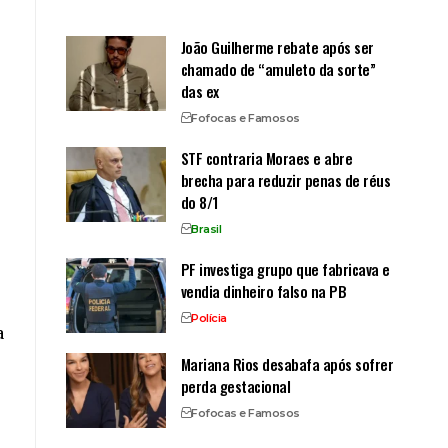
João Guilherme rebate após ser
chamado de “amuleto da sorte”
das ex
Fofocas e Famosos
STF contraria Moraes e abre
brecha para reduzir penas de réus
do 8/1
Brasil
PF investiga grupo que fabricava e
vendia dinheiro falso na PB
Polícia
a
Mariana Rios desabafa após sofrer
perda gestacional
Fofocas e Famosos