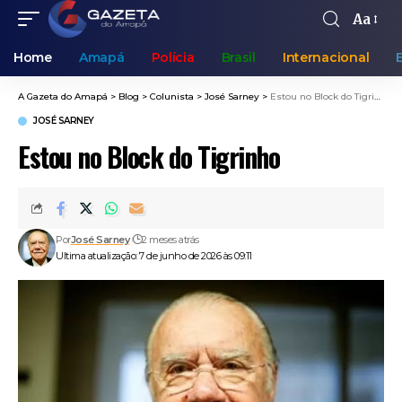
Aa
Home
Amapá
Polícia
Brasil
Internacional
A Gazeta do Amapá
>
Blog
>
Colunista
>
José Sarney
>
Estou no Block do Tigrinho
JOSÉ SARNEY
Estou no Block do Tigrinho
Por
José Sarney
2 meses atrás
Ultima atualização: 7 de junho de 2026 às 09:11