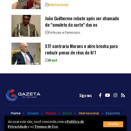
Internacional
João Guilherme rebate após ser chamado
de “amuleto da sorte” das ex
Fofocas e Famosos
STF contraria Moraes e abre brecha para
reduzir penas de réus do 8/1
Brasil
Siga-nos
Home
Amapá
Polícia
Brasil
Internacional
Esportes
Bem Estar
Entretenimento
Colunas
Ao usar este site, você concorda com a
Política de
Aceitar
Privacidade
e os
Termos de Uso
.
© A Gazeta do Amapá - 2025. Todos os direitos reservados.