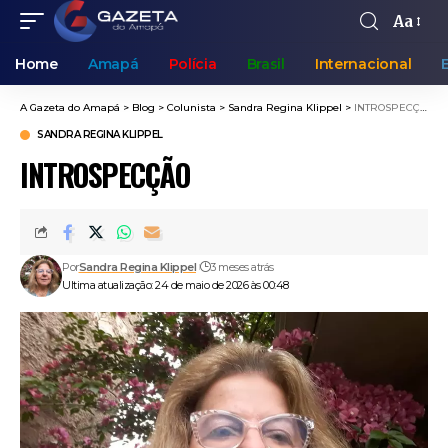
Aa
Home
Amapá
Polícia
Brasil
Internacional
A Gazeta do Amapá
>
Blog
>
Colunista
>
Sandra Regina Klippel
>
INTROSPECÇÃO
SANDRA REGINA KLIPPEL
INTROSPECÇÃO
Por
Sandra Regina Klippel
3 meses atrás
Ultima atualização: 24 de maio de 2026 às 00:48