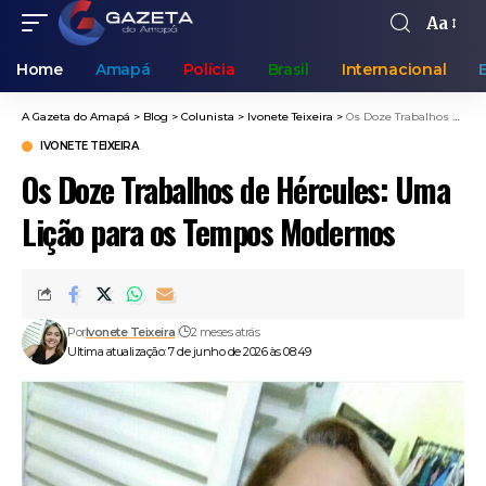
Aa
Home
Amapá
Polícia
Brasil
Internacional
A Gazeta do Amapá
>
Blog
>
Colunista
>
Ivonete Teixeira
>
Os Doze Trabalhos de Hércules: Uma Lição para os Tempos Modernos
IVONETE TEIXEIRA
Os Doze Trabalhos de Hércules: Uma
Lição para os Tempos Modernos
Por
Ivonete Teixeira
2 meses atrás
Ultima atualização: 7 de junho de 2026 às 08:49