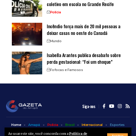
coletivo em escola no Grande Recife
Polícia
Incêndio força mais de 20 mil pessoas a
deixar casas no oeste do Canadá
Mundo
Isabella Arantes publica desabafo sobre
perda gestacional: “Foi um choque”
Fofocas e Famosos
Siga-nos
Home
Amapá
Polícia
Brasil
Internacional
Esportes
Bem Estar
Entretenimento
Colunas
Ao usar este site, você concorda com a
Política de