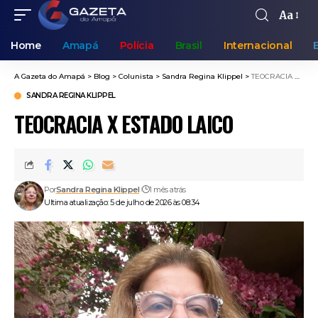
Aa
Home
Amapá
Polícia
Brasil
Internacional
A Gazeta do Amapá
>
Blog
>
Colunista
>
Sandra Regina Klippel
>
TEOCRACIA X ESTADO LAICO
SANDRA REGINA KLIPPEL
TEOCRACIA X ESTADO LAICO
Por
Sandra Regina Klippel
1 mês atrás
Ultima atualização: 5 de julho de 2026 às 08:34